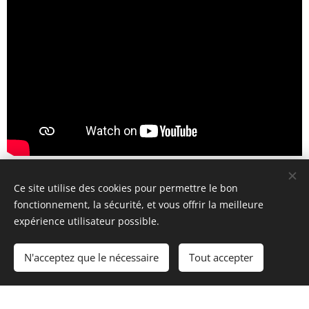
Ce site utilise des cookies pour permettre le bon
fonctionnement, la sécurité, et vous offrir la meilleure
expérience utilisateur possible.
© 2019 Café Lallemand - Gros-Fays, 20 - 5555 Bièvre
N'acceptez que le nécessaire
Tout accepter
Commencer
Créez votre site web gratuitement !
Optimisé par
Webnode
Cookies