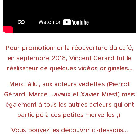
Pour promotionner la réouverture du café,
en septembre 2018, Vincent Gérard fut le
réalisateur de quelques vidéos originales...
Merci à lui, aux acteurs vedettes (Pierrot
Gérard, Marcel Javaux et Xavier Miest) mais
également à tous les autres acteurs qui ont
participé à ces petites merveilles ;)
Vous pouvez les découvrir ci-dessous...