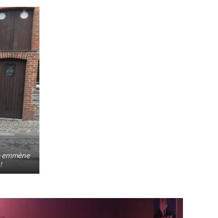
zy) emmène
!