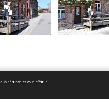
 la sécurité, et vous offrir la
© 2019 Café Lallemand - Gros-Fays, 20 - 5555 Bièvre
Optimisé par
Webnode
Cookies
 été réalisé avec Webnode.
Créez le votre
gratuitement aujourd'hui !