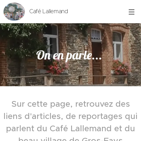
Café Lallemand
On en parle...
Sur cette page, retrouvez des
liens d'articles, de reportages qui
parlent du Café Lallemand et du
beau village de Gros-Fays